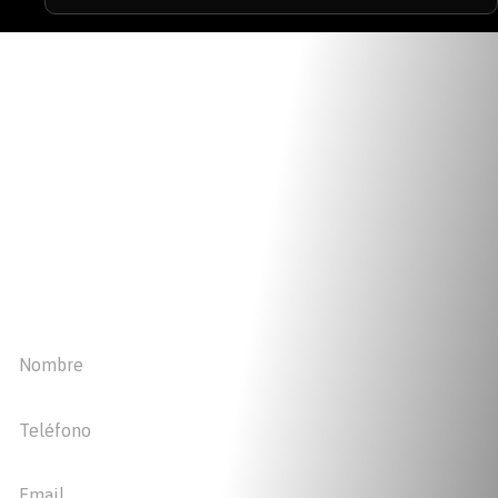
Cotiza Tu Proyecto a Tu Medida
Contáctanos y solicita más información. Nosotros podemos
asesorarte con la mejor opción para ti, según tu necesidad.
(+569) 9788 9670 - Christian Grote
Aquelarre, Vichuquén, VII Región Del Maule
ventas@marinadock.cl